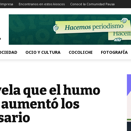
 Impresa
Encontranos en estos kioscos
Conocé la Comunidad Pausa
OCIEDAD
OCIO Y CULTURA
COCOLICHE
FOTOGRAFÍA
vela que el humo
 aumentó los
sario