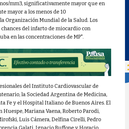
amos/mm3, significativamente mayor que en
nte mayor a los menos de 10
 Organización Mundial de la Salud. Los
 chances del infarto de miocardio con
uba en las concentraciones de MP".
esionales del Instituto Cardiovascular de
entenario, la Sociedad Argentina de Medicina,
a Fe y el Hospital Italiano de Buenos Aires. El
n Huespe, Mariana Vaena, Roberto Parodi,
Mirofski, Luis Cámera, Delfina Cirelli, Pedro
orencia Galati, Ignacio Buffone y Horacio