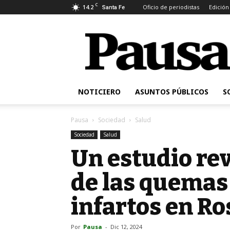
C
14.2
Oficio de periodistas
Edición
Santa Fe
Pausa
NOTICIERO
ASUNTOS PÚBLICOS
S
Pausa
Sociedad
Salud
Sociedad
Salud
Un estudio re
de las quemas
infartos en Ro
Por
Pausa
-
Dic 12, 2024