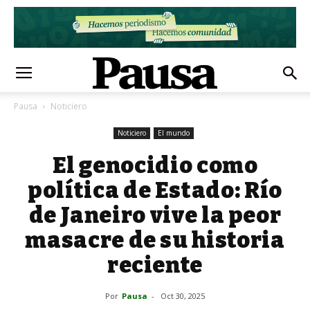
Pausa
Noticiero
Noticiero
El mundo
El genocidio como
política de Estado: Río
de Janeiro vive la peor
masacre de su historia
reciente
Por
Pausa
-
Oct 30, 2025