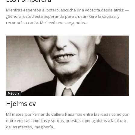
Mientras esperaba al botero, escuché una vocecita desde atrás: —
¿Señora, usted está esperando para cruzar? Giré la cabeza, y
reconocí su carita. Me llevó unos segundos...
Médula
Hjelmslev
Mil mates, por Fernando Callero Pasamos entre las ideas como por
entre volutas amorfas y sordas, puestas como globitos a la altura
de las mentes, imaginería...