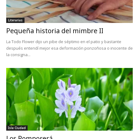
Literarias
Pequeña historia del mimbre II
La Todo Flower dijo un pibe de séptimo en el patio y bastante
después entendí mejor esa deformación ponzoñosa o inocente de
la consigna...
Isla Ciudad
Los Pomporerá