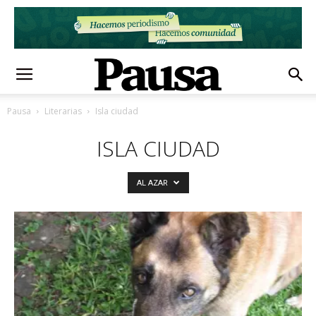
Pausa
Literarias
Isla ciudad
ISLA CIUDAD
AL AZAR