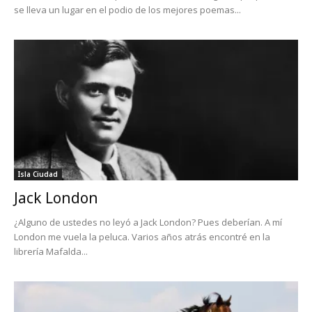
se lleva un lugar en el podio de los mejores poemas...
Isla Ciudad
Jack London
¿Alguno de ustedes no leyó a Jack London? Pues deberían. A mí
London me vuela la peluca. Varios años atrás encontré en la
librería Mafalda...