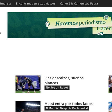
 Impresa
Encontranos en estos kioscos
Conocé la Comunidad Pausa
Pies descalzos, sueños
blancos
No Soy Un Robot
Messi entra por todos lados
El Mundial Después Del Mundial