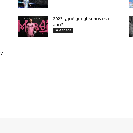
2023: ¿qué googleamos este
año?
La Webada
 y