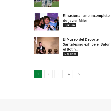
El nacionalismo incompleto
de Javier Milei
Opinión
El Museo del Deporte
Santafesino exhibe el Balón
el Botín...
Deportes
1
2
3
4