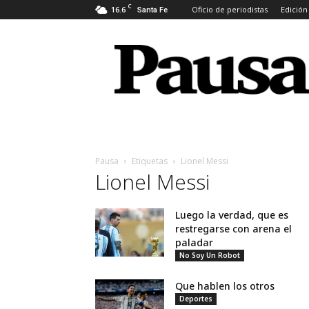
C
16.6
Oficio de periodistas
Edición
Santa Fe
Pausa
Pausa
Etiquetas
Lionel Messi
Lionel Messi
Luego la verdad, que es
restregarse con arena el
paladar
No Soy Un Robot
Que hablen los otros
Deportes