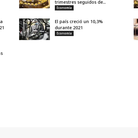
trimestres seguidos de...
Economía
ía
El país creció un 10,3%
21
durante 2021
Economía
as