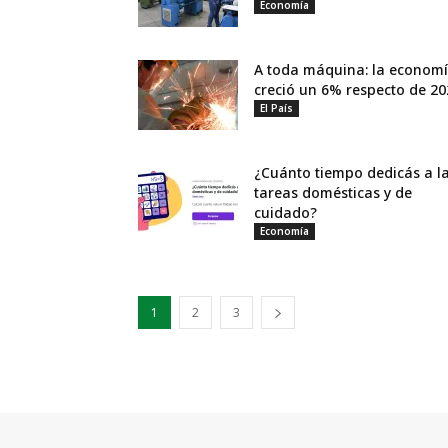
Economía
A toda máquina: la econom
creció un 6% respecto de 20
El País
¿Cuánto tiempo dedicás a l
tareas domésticas y de
cuidado?
Economía
1
2
3