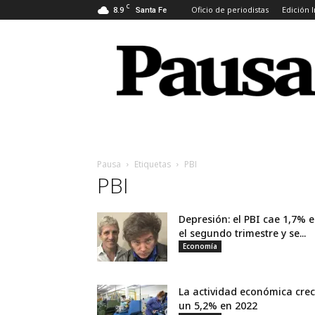
C
8.9
Oficio de periodistas
Edición 
Santa Fe
Pausa
Pausa
Etiquetas
PBI
PBI
Depresión: el PBI cae 1,7% 
el segundo trimestre y se...
Economía
La actividad económica crec
un 5,2% en 2022