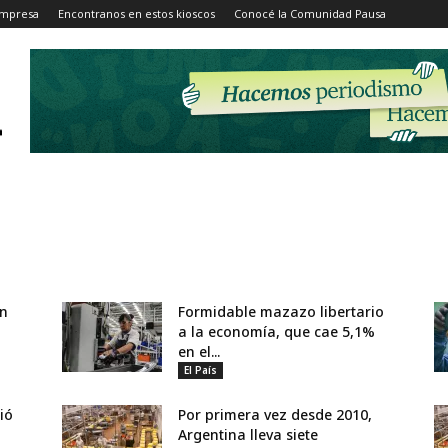
Impresa
Encontranos en estos kioscos
Conocé la Comunidad Pausa
en
Formidable mazazo libertario
a la economía, que cae 5,1%
en el...
El País
ió
Por primera vez desde 2010,
Argentina lleva siete