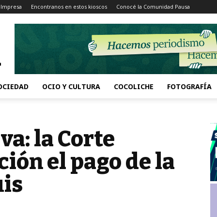
 Impresa
Encontranos en estos kioscos
Conocé la Comunidad Pausa
OCIEDAD
OCIO Y CULTURA
COCOLICHE
FOTOGRAFÍA
va: la Corte
ción el pago de la
uis