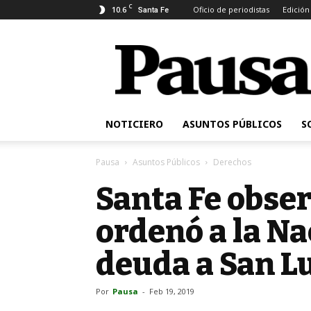
C
10.6
Oficio de periodistas
Edición
Santa Fe
Pausa
NOTICIERO
ASUNTOS PÚBLICOS
S
Pausa
Asuntos Públicos
Derechos
Santa Fe obser
ordenó a la Na
deuda a San L
Por
Pausa
-
Feb 19, 2019