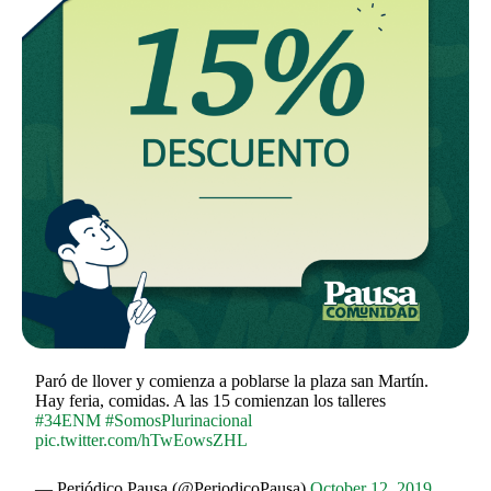
Paró de llover y comienza a poblarse la plaza san Martín.
Hay feria, comidas. A las 15 comienzan los talleres
#34ENM
#SomosPlurinacional
pic.twitter.com/hTwEowsZHL
— Periódico Pausa (@PeriodicoPausa)
October 12, 2019