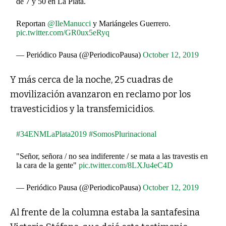
de 7 y 50 en La Plata.
Reportan
@IleManucci
y Mariángeles Guerrero.
pic.twitter.com/GR0ux5eRyq
— Periódico Pausa (@PeriodicoPausa)
October 12, 2019
Y más cerca de la noche, 25 cuadras de
movilización avanzaron en reclamo por los
travesticidios y la transfemicidios.
#34ENMLaPlata2019
#SomosPlurinacional
"Señor, señora / no sea indiferente / se mata a las travestis en
la cara de la gente"
pic.twitter.com/8LXJu4eC4D
— Periódico Pausa (@PeriodicoPausa)
October 12, 2019
Al frente de la columna estaba la santafesina