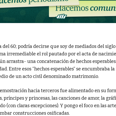
 del 60; podría decirse que soy de mediados del sigl
a irremediable el rol pautado por el acta de nacimie
 aún arrastra- una concatenación de hechos esperable
iedad. Entre esos “hechos esperables” se encumbraba l
edio de un acto civil denominado matrimonio.
 demostración hacia terceros fue alimentado en su fo
, príncipes y princesas, las canciones de amor, la gráfi
 (con claras excepciones). Y pongo el foco en las art
mbar construcciones osificadas.