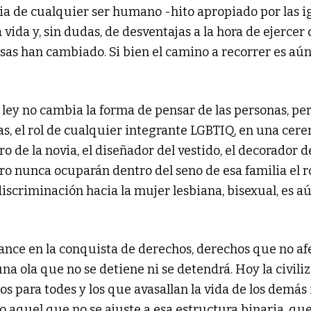
oria de cualquier ser humano -hito apropiado por las i
vida y, sin dudas, de desventajas a la hora de ejercer 
as han cambiado. Si bien el camino a recorrer es aún
ley no cambia la forma de pensar de las personas, pero 
s, el rol de cualquier integrante LGBTIQ, en una cere
ero de la novia, el diseñador del vestido, el decorador de
ero nunca ocuparán dentro del seno de esa familia el ro
discriminación hacia la mujer lesbiana, bisexual, es a
ance en la conquista de derechos, derechos que no af
una ola que no se detiene ni se detendrá. Hoy la civili
os para todes y los que avasallan la vida de los dem
odo aquel que no se ajuste a esa estructura binaria, qu