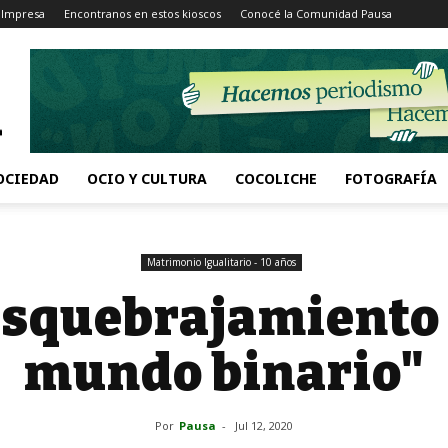
 Impresa
Encontranos en estos kioscos
Conocé la Comunidad Pausa
OCIEDAD
OCIO Y CULTURA
COCOLICHE
FOTOGRAFÍA
Matrimonio Igualitario - 10 años
esquebrajamiento
mundo binario"
Por
Pausa
-
Jul 12, 2020