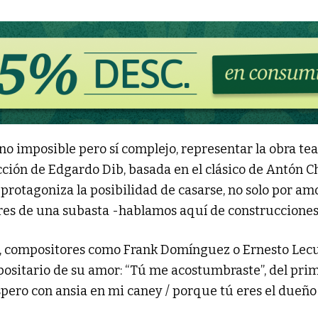
o imposible pero sí complejo, representar la obra teat
cción de Edgardo Dib, basada en el clásico de Antón Ch
rotagoniza la posibilidad de casarse, no solo por am
iares de una subasta -hablamos aquí de construcciones 
o, compositores como Frank Domínguez o Ernesto Lecu
epositario de su amor: “Tú me acostumbraste”, del prim
spero con ansia en mi caney / porque tú eres el dueño