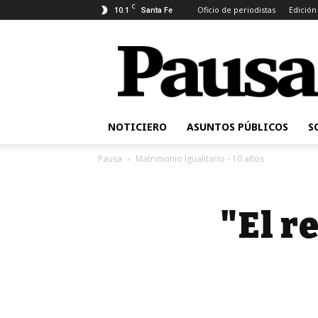
C
10.1
Oficio de periodistas
Edición
Santa Fe
Pausa
NOTICIERO
ASUNTOS PÚBLICOS
S
Pausa
Matrimonio Igualitario - 10 años
"El r