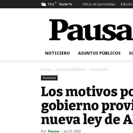
C
16.6
Oficio de periodistas
Edición
Santa Fe
Pausa
NOTICIERO
ASUNTOS PÚBLICOS
S
Pausa
Asuntos Públicos
Economía
Economía
Los motivos po
gobierno provi
nueva ley de 
Por
Pausa
-
Jul 25, 2020