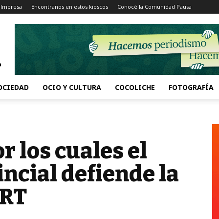
 Impresa
Encontranos en estos kioscos
Conocé la Comunidad Pausa
OCIEDAD
OCIO Y CULTURA
COCOLICHE
FOTOGRAFÍA
r los cuales el
ncial defiende la
ART