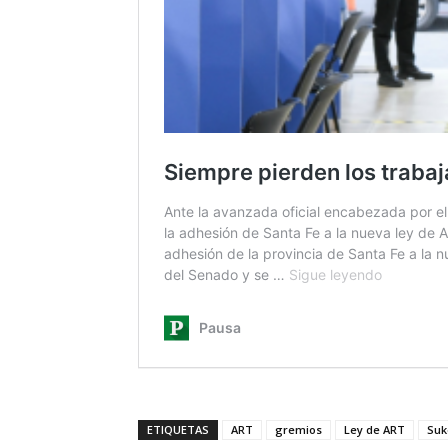
ETIQUETAS
ART
gremios
Ley de ART
Su