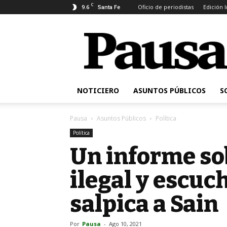
C
9.6
Oficio de periodistas
Edición 
Santa Fe
Pausa
NOTICIERO
ASUNTOS PÚBLICOS
S
Pausa
Asuntos Públicos
Política
Política
Un informe so
ilegal y escuc
salpica a Sain
Por
Pausa
-
Ago 10, 2021