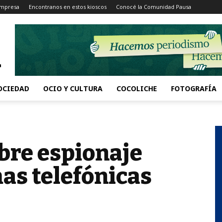
Impresa
Encontranos en estos kioscos
Conocé la Comunidad Pausa
OCIEDAD
OCIO Y CULTURA
COCOLICHE
FOTOGRAFÍA
bre espionaje
has telefónicas