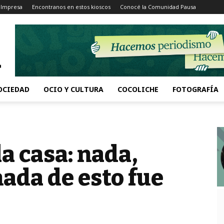
 Impresa
Encontranos en estos kioscos
Conocé la Comunidad Pausa
OCIEDAD
OCIO Y CULTURA
COCOLICHE
FOTOGRAFÍA
la casa: nada,
nada de esto fue