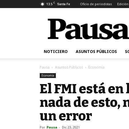
C
13.5
Oficio de periodistas
Edición
Santa Fe
Pausa
NOTICIERO
ASUNTOS PÚBLICOS
S
Pausa
Asuntos Públicos
Economía
Economía
El FMI está en 
nada de esto, 
un error
Por
Pausa
-
Dic 23, 2021