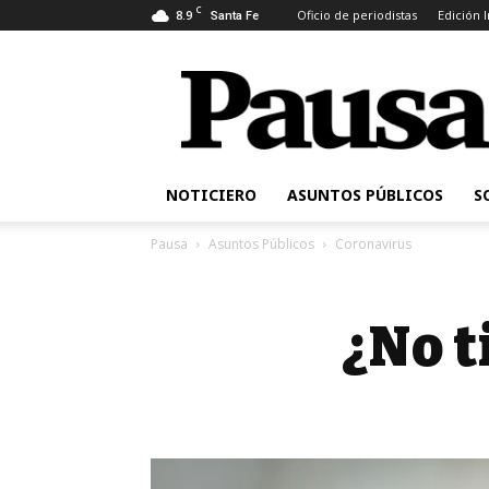
C
8.9
Oficio de periodistas
Edición 
Santa Fe
Pausa
NOTICIERO
ASUNTOS PÚBLICOS
S
Pausa
Asuntos Públicos
Coronavirus
¿No t