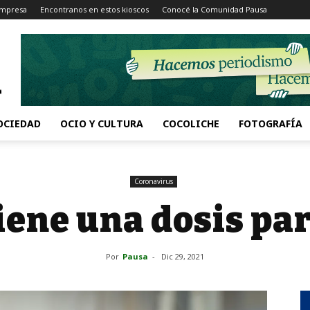
Impresa
Encontranos en estos kioscos
Conocé la Comunidad Pausa
OCIEDAD
OCIO Y CULTURA
COCOLICHE
FOTOGRAFÍA
Coronavirus
iene una dosis pa
Por
Pausa
-
Dic 29, 2021