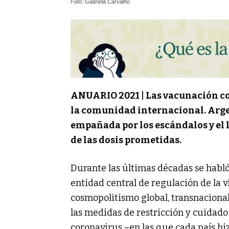
Foto: Gabriela Carvalho
ANUARIO 2021 | Las vacunación con
la comunidad internacional. Arg
empañada por los escándalos y el l
de las dosis prometidas.
Durante las últimas décadas se habl
entidad central de regulación de la 
cosmopolitismo global, transnacional
las medidas de restricción y cuidado
coronavirus –en las que cada país hi