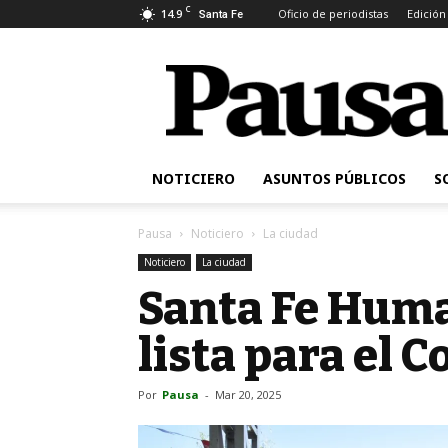
C
14.9
Oficio de periodistas
Edición
Santa Fe
Pausa
NOTICIERO
ASUNTOS PÚBLICOS
S
Pausa
Noticiero
La ciudad
Noticiero
La ciudad
Santa Fe Huma
lista para el C
Por
Pausa
-
Mar 20, 2025