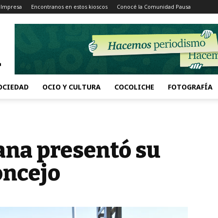
 Impresa
Encontranos en estos kioscos
Conocé la Comunidad Pausa
OCIEDAD
OCIO Y CULTURA
COCOLICHE
FOTOGRAFÍA
na presentó su
oncejo