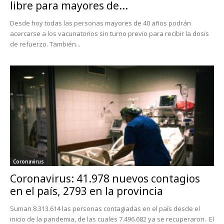
libre para mayores de...
Desde hoy todas las personas mayores de 40 años podrán
acercarse a los vacunatorios sin turno previo para recibir la dosis
de refuerzo. También...
Coronavirus
Coronavirus: 41.978 nuevos contagios
en el país, 2793 en la provincia
Suman 8.313.614 las personas contagiadas en el país desde el
inicio de la pandemia, de las cuales 7.496.682 ya se recuperaron. El