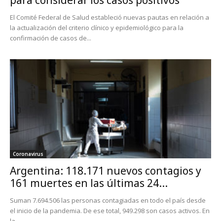
El Comité Federal de Salud estableció nuevas pautas en relación a
la actualización del criterio clínico y epidemiológico para la
confirmación de casos de...
Coronavirus
Argentina: 118.171 nuevos contagios y
161 muertes en las últimas 24...
Suman 7.694.506 las personas contagiadas en todo el país desde
el inicio de la pandemia. De ese total, 949.298 son casos activos. En