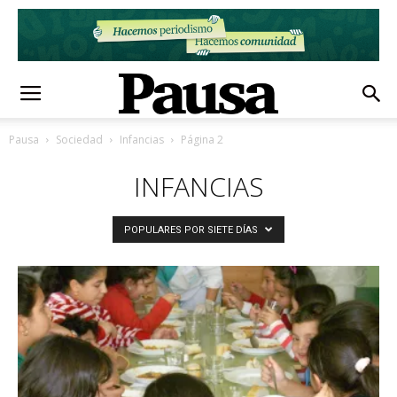
Pausa
Sociedad
Infancias
Página 2
INFANCIAS
POPULARES POR SIETE DÍAS