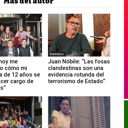
Más del autor
Derechos
 hoy me
Juan Nóbile: “Las fosas
to cómo mi
clandestinas son una
 de 12 años se
evidencia rotunda del
cer cargo de
terrorismo de Estado”
s”