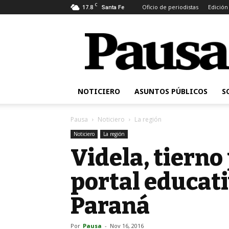
C
17.8
Oficio de periodistas
Edición
Santa Fe
Pausa
NOTICIERO
ASUNTOS PÚBLICOS
S
Pausa
Noticiero
La región
Noticiero
La región
Videla, tierno
portal educati
Paraná
Por
Pausa
-
Nov 16, 2016