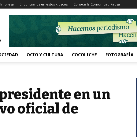
 Impresa
Encontranos en estos kioscos
Conocé la Comunidad Pausa
OCIEDAD
OCIO Y CULTURA
COCOLICHE
FOTOGRAFÍA
 presidente en un
vo oficial de