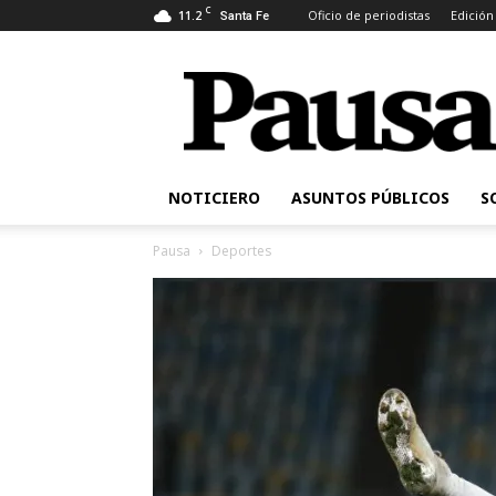
C
11.2
Oficio de periodistas
Edición
Santa Fe
Pausa
NOTICIERO
ASUNTOS PÚBLICOS
S
Pausa
Deportes