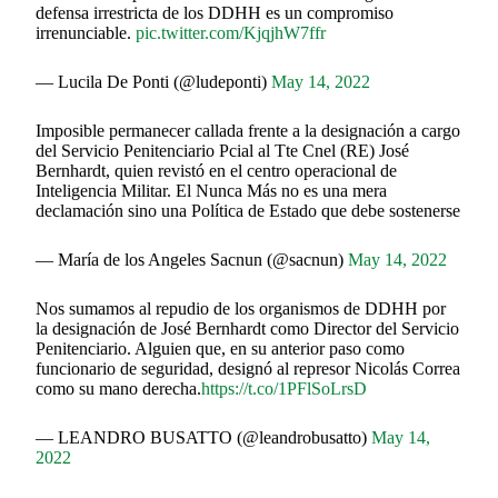
defensa irrestricta de los DDHH es un compromiso
irrenunciable.
pic.twitter.com/KjqjhW7ffr
— Lucila De Ponti (@ludeponti)
May 14, 2022
Imposible permanecer callada frente a la designación a cargo
del Servicio Penitenciario Pcial al Tte Cnel (RE) José
Bernhardt, quien revistó en el centro operacional de
Inteligencia Militar. El Nunca Más no es una mera
declamación sino una Política de Estado que debe sostenerse
— María de los Angeles Sacnun (@sacnun)
May 14, 2022
Nos sumamos al repudio de los organismos de DDHH por
la designación de José Bernhardt como Director del Servicio
Penitenciario. Alguien que, en su anterior paso como
funcionario de seguridad, designó al represor Nicolás Correa
como su mano derecha.
https://t.co/1PFlSoLrsD
— LEANDRO BUSATTO (@leandrobusatto)
May 14,
2022