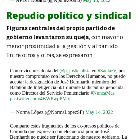
— APDH Rosario (@ApdhRosario)
May 13, 2022
Repudio político y sindical
Figuras centrales del propio partido de
gobierno levantaron su queja
, con mayor o
menor proximidad a la gestión y al partido.
Entre otros y otras, se expresaron:
Como vicepresidenta del
@p_justicialista
en
#SantaFe
, por
nuestro compromiso con los Derechos Humanos, no puedo
aceptar la designación de José Bernhardt, miembro del
Batallón de Inteligencia 601 durante la dictadura genocida,
como Director del Servicio Penitenciario.
#NuncaMas
pic.twitter.com/4BWPwpPM5j
— Norma López (@NormaLopezSF)
May 14, 2022
Comparto estos fragmentos de los ex-presos políticos de
Coronda que expresan con elocuencia porque José
Bernhardt no puede ser funcionario de nuestro gobierno. La