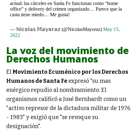
actual: las cárceles en Santa Fe funcionan como “home
office” y delivery del crimen organizado… Parece que la
casta tiene miedo… Me gusta!
— ℕ𝕚𝕔𝕠𝕝𝕒𝕤 𝕄𝕒𝕪𝕠𝕣𝕒𝕫 (@NicolasMayoraz)
May 15,
2022
La voz del movimiento de
Derechos Humanos
El
Movimiento Ecuménico por los Derechos
Humanos de Santa Fe
expresó "su mas
enérgico repudio al nombramiento. El
organismos calificó a José Bernhardt como un
"activo represor de la dictadura militar de 1976
- 1983" y exigió que "se revoque su
designación".