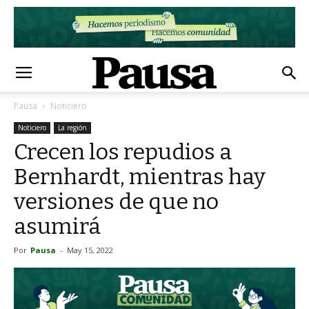
Pausa
Noticiero
Noticiero
La región
Crecen los repudios a
Bernhardt, mientras hay
versiones de que no
asumirá
Por
Pausa
-
May 15, 2022