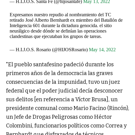
— H.I.J.O.S. Santa Fe (@hijosantafe)
May 13, 2022
Expresamos nuestro repudio al nombramiento del TC
retirado José Alberto Bernhardt ex miembro del Batallón de
Inteligencia 601 durante la dictadura genocida. el sitio
neurálgico desde dónde se definían las operaciones
clandestinas que ejecutaban los grupos de tareas.
— H.I.J.O.S. Rosario (@HIJOSRosario)
May 14, 2022
"El pueblo santafesino padeció durante los
primeros años de la democracia las graves
consecuencias de la impunidad, tuvo un juez
federal que el poder judicial decía desconocer
sus delitos [en referencia a Víctor Brusa], un
presidente comunal como Mario Facino (Rincón),
un Jefe de Drogas Peligrosas como Héctor
Colombini, funcionarios políticos como Correa y
Bernhardt que disfrazados de técnicos