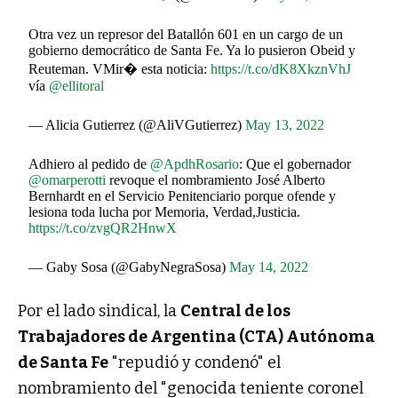
Otra vez un represor del Batallón 601 en un cargo de un
gobierno democrático de Santa Fe. Ya lo pusieron Obeid y
Reuteman. VMir� esta noticia:
https://t.co/dK8XkznVhJ
vía
@ellitoral
— Alicia Gutierrez (@AliVGutierrez)
May 13, 2022
Adhiero al pedido de
@ApdhRosario
: Que el gobernador
@omarperotti
revoque el nombramiento José Alberto
Bernhardt en el Servicio Penitenciario porque ofende y
lesiona toda lucha por Memoria, Verdad,Justicia.
https://t.co/zvgQR2HnwX
— Gaby Sosa (@GabyNegraSosa)
May 14, 2022
Por el lado sindical, la
Central de los
Trabajadores de Argentina (CTA) Autónoma
de Santa Fe
"repudió y condenó" el
nombramiento del "genocida teniente coronel