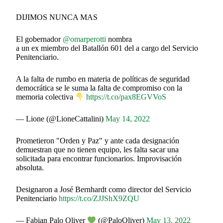
DIJIMOS NUNCA MAS
El gobernador
@omarperotti
nombra
a un ex miembro del Batallón 601 del a cargo del Servicio
Penitenciario.
A la falta de rumbo en materia de políticas de seguridad
democrática se le suma la falta de compromiso con la
memoria colectiva
https://t.co/pax8EGVVoS
— Lione (@LioneCattalini)
May 14, 2022
Prometieron "Orden y Paz" y ante cada designación
demuestran que no tienen equipo, les falta sacar una
solicitada para encontrar funcionarios. Improvisación
absoluta.
Designaron a José Bernhardt como director del Servicio
Penitenciario
https://t.co/ZJJShX9ZQU
— Fabian Palo Oliver
(@PaloOliver)
May 13, 2022