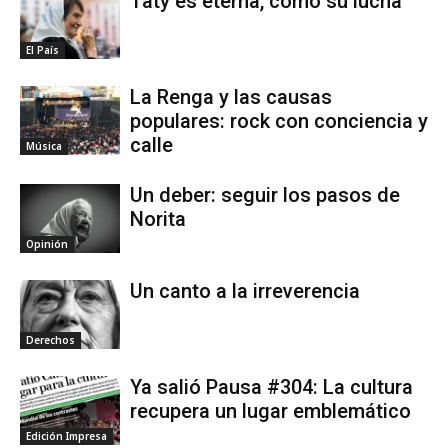
Taty es eterna, como su lucha
El País
La Renga y las causas
populares: rock con conciencia y
calle
Música
Un deber: seguir los pasos de
Norita
Opinión
Un canto a la irreverencia
Derechos
Ya salió Pausa #304: La cultura
recupera un lugar emblemático
Edición Impresa