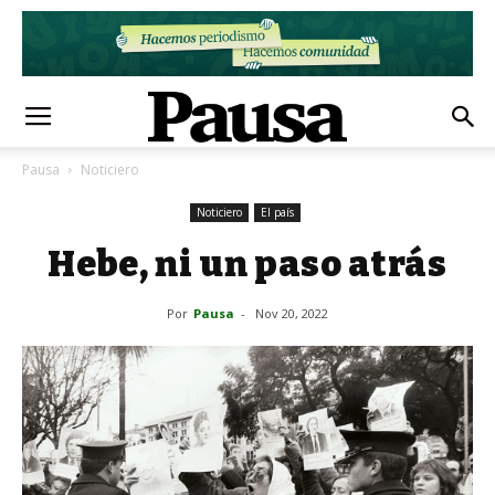
Pausa
Noticiero
Noticiero
El país
Hebe, ni un paso atrás
Por
Pausa
-
Nov 20, 2022