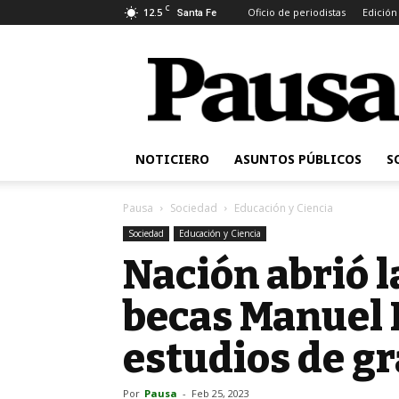
C
12.5
Oficio de periodistas
Edición
Santa Fe
Pausa
NOTICIERO
ASUNTOS PÚBLICOS
S
Pausa
Sociedad
Educación y Ciencia
Sociedad
Educación y Ciencia
Nación abrió l
becas Manuel 
estudios de g
Por
Pausa
-
Feb 25, 2023