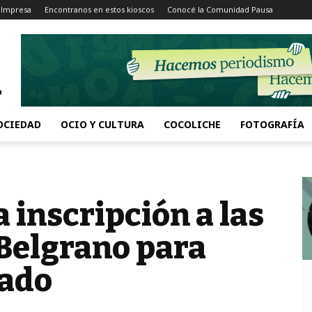
 Impresa
Encontranos en estos kioscos
Conocé la Comunidad Pausa
OCIEDAD
OCIO Y CULTURA
COCOLICHE
FOTOGRAFÍA
a inscripción a las
Belgrano para
rado