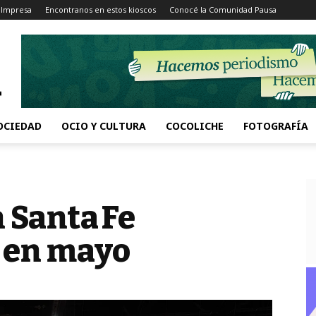
 Impresa
Encontranos en estos kioscos
Conocé la Comunidad Pausa
OCIEDAD
OCIO Y CULTURA
COCOLICHE
FOTOGRAFÍA
n Santa Fe
 en mayo