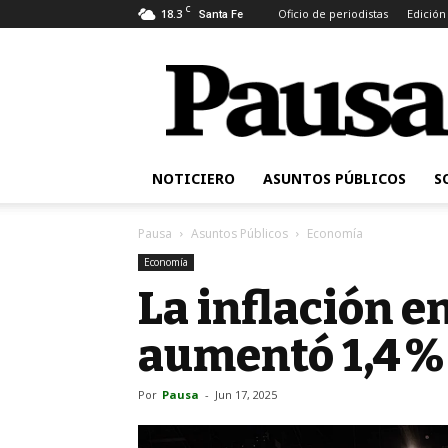
C
18.3
Oficio de periodistas
Edición
Santa Fe
Pausa
NOTICIERO
ASUNTOS PÚBLICOS
S
Pausa
Asuntos Públicos
Economía
Economía
La inflación e
aumentó 1,4 %
Por
Pausa
-
Jun 17, 2025