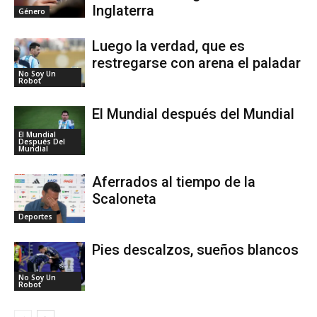
Inglaterra
Género
Luego la verdad, que es
restregarse con arena el paladar
No Soy Un
Robot
El Mundial después del Mundial
El Mundial
Después Del
Mundial
Aferrados al tiempo de la
Scaloneta
Deportes
Pies descalzos, sueños blancos
No Soy Un
Robot