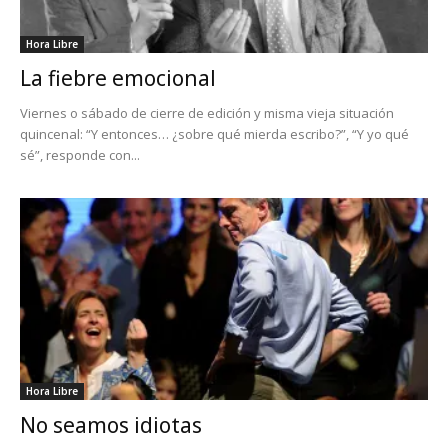
Hora Libre
La fiebre emocional
Viernes o sábado de cierre de edición y misma vieja situación
quincenal: “Y entonces… ¿sobre qué mierda escribo?”, “Y yo qué
sé”, responde con...
Hora Libre
No seamos idiotas