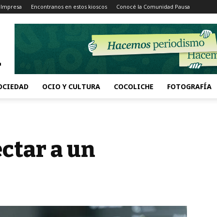
 Impresa
Encontranos en estos kioscos
Conocé la Comunidad Pausa
OCIEDAD
OCIO Y CULTURA
COCOLICHE
FOTOGRAFÍA
ctar a un