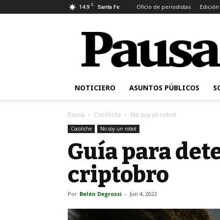
C
14.9
Oficio de periodistas
Edición
Santa Fe
Pausa
NOTICIERO
ASUNTOS PÚBLICOS
S
Pausa
Cocoliche
No soy un robot
Cocoliche
No soy un robot
Guía para dete
criptobro
Por
Belén Degrossi
-
Jun 4, 2022