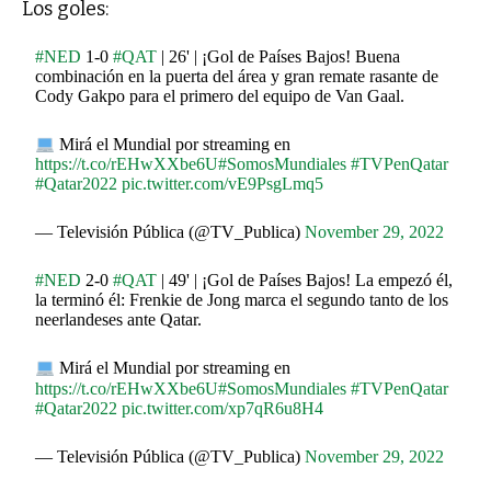
Los goles:
#NED
1-0
#QAT
| 26' | ¡Gol de Países Bajos! Buena
combinación en la puerta del área y gran remate rasante de
Cody Gakpo para el primero del equipo de Van Gaal.
Mirá el Mundial por streaming en
https://t.co/rEHwXXbe6U
#SomosMundiales
#TVPenQatar
#Qatar2022
pic.twitter.com/vE9PsgLmq5
— Televisión Pública (@TV_Publica)
November 29, 2022
#NED
2-0
#QAT
| 49' | ¡Gol de Países Bajos! La empezó él,
la terminó él: Frenkie de Jong marca el segundo tanto de los
neerlandeses ante Qatar.
Mirá el Mundial por streaming en
https://t.co/rEHwXXbe6U
#SomosMundiales
#TVPenQatar
#Qatar2022
pic.twitter.com/xp7qR6u8H4
— Televisión Pública (@TV_Publica)
November 29, 2022