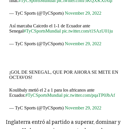
final.
#TyCSportsMundial
pic.twitter.com/3KQXKXlAqi
— TyC Sports (@TyCSports)
November 29, 2022
Así marcaba Caicedo el 1-1 de Ecuador ante
Senegal
#TyCSportsMundial
pic.twitter.com/t1SAzU01ju
— TyC Sports (@TyCSports)
November 29, 2022
¡GOL DE SENEGAL, QUE POR AHORA SE METE EN
OCTAVOS!
Koulibaly metió el 2 a 1 para los africanos ante
Ecuador.
#TyCSportsMundial
pic.twitter.com/pqaTP0JbAf
— TyC Sports (@TyCSports)
November 29, 2022
Inglaterra entró al partido a superar, dominar y