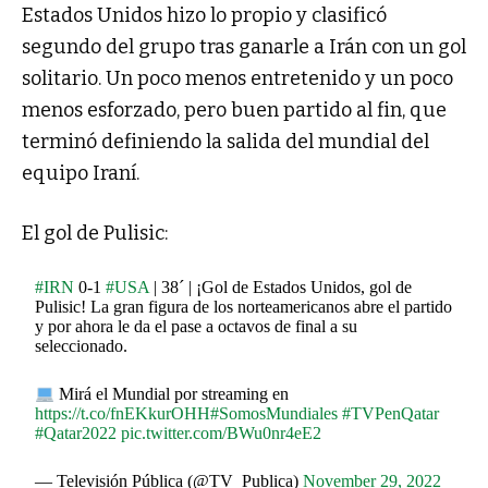
Estados Unidos hizo lo propio y clasificó
segundo del grupo tras ganarle a Irán con un gol
solitario. Un poco menos entretenido y un poco
menos esforzado, pero buen partido al fin, que
terminó definiendo la salida del mundial del
equipo Iraní.
El gol de Pulisic:
#IRN
0-1
#USA
| 38´ | ¡Gol de Estados Unidos, gol de
Pulisic! La gran figura de los norteamericanos abre el partido
y por ahora le da el pase a octavos de final a su
seleccionado.
Mirá el Mundial por streaming en
https://t.co/fnEKkurOHH
#SomosMundiales
#TVPenQatar
#Qatar2022
pic.twitter.com/BWu0nr4eE2
— Televisión Pública (@TV_Publica)
November 29, 2022