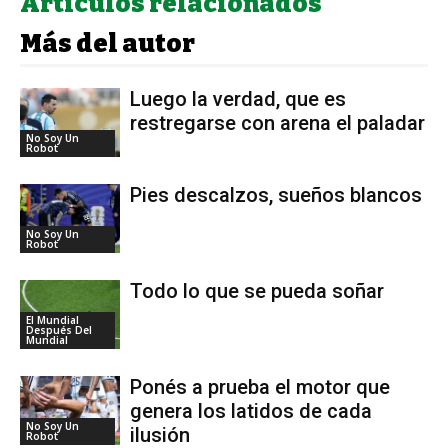
Artículos relacionados
Más del autor
Luego la verdad, que es
restregarse con arena el paladar
No Soy Un
Robot
Pies descalzos, sueños blancos
No Soy Un
Robot
Todo lo que se pueda soñar
El Mundial
Después Del
Mundial
Ponés a prueba el motor que
genera los latidos de cada
No Soy Un
ilusión
Robot