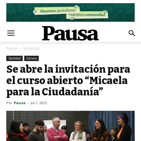
Pausa
Sociedad
Sociedad
Género
Se abre la invitación para
el curso abierto “Micaela
para la Ciudadanía”
Por
Pausa
-
Jul 1, 2023