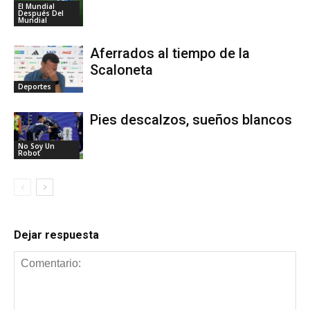
El Mundial
Después Del
Mundial
Aferrados al tiempo de la
Scaloneta
Deportes
Pies descalzos, sueños blancos
No Soy Un
Robot
Dejar respuesta